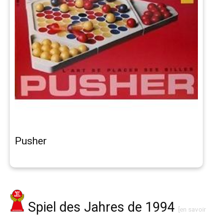
Pusher
Spiel des Jahres de 1994
[en savoir