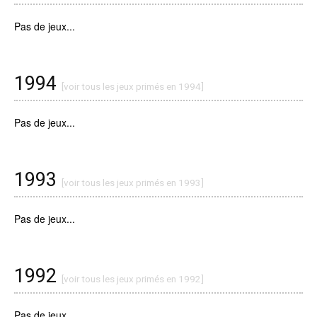
Pas de jeux...
1994
[voir tous les jeux primés en 1994]
Pas de jeux...
1993
[voir tous les jeux primés en 1993]
Pas de jeux...
1992
[voir tous les jeux primés en 1992]
Pas de jeux...