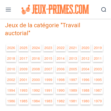
Jeux de la catégorie "Travail
auctorial"
2026
2025
2024
2023
2022
2021
2020
2019
2018
2017
2016
2015
2014
2013
2012
2011
2010
2009
2008
2007
2006
2005
2004
2003
2002
2001
2000
1999
1998
1997
1996
1995
1994
1993
1992
1991
1990
1989
1988
1987
1986
1985
1984
1983
1982
1981
1980
1979