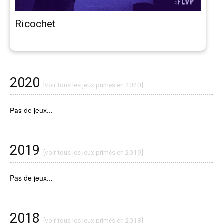
Ricochet
2020
[voir tous les jeux primés en 2020]
Pas de jeux...
2019
[voir tous les jeux primés en 2019]
Pas de jeux...
2018
[voir tous les jeux primés en 2018]