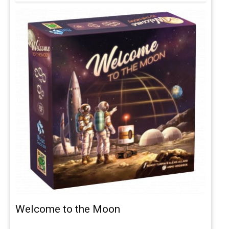
Welcome to the Moon