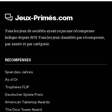
Jeux-Primés.com
Tous les jeux de sociétés ayant reçus une récompense
ludique depuis 1979. Tous les jeux classifiés par récompense,
par année et par catégorie.
RÉCOMPENSES
Spiel des Jahres
As d’Or
Trophées FLIP
Deutscher Spiele Preis
American Tabletop Awards
The Dice Tower Award