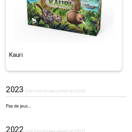
Kauri
2023
[voir tous les jeux primés en 2023]
Pas de jeux...
2022
[voir tous les jeux primés en 2022]