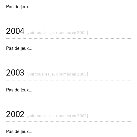
Pas de jeux...
2004
[voir tous les jeux primés en 2004]
Pas de jeux...
2003
[voir tous les jeux primés en 2003]
Pas de jeux...
2002
[voir tous les jeux primés en 2002]
Pas de jeux...