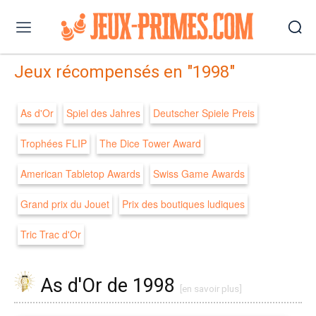
Jeux récompensés en "1998"
As d'Or
Spiel des Jahres
Deutscher Spiele Preis
Trophées FLIP
The Dice Tower Award
American Tabletop Awards
Swiss Game Awards
Grand prix du Jouet
Prix des boutiques ludiques
Tric Trac d'Or
As d'Or de 1998
[en savoir plus]