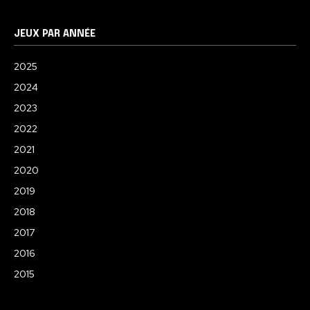
JEUX PAR ANNÉE
2025
2024
2023
2022
2021
2020
2019
2018
2017
2016
2015