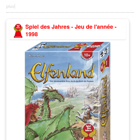
plus]
Spiel des Jahres - Jeu de l'année -
1998