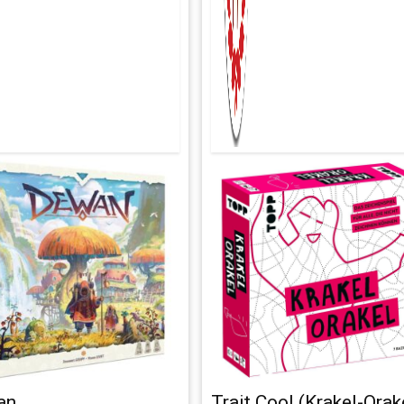
an
Trait Cool (Krakel-Orak