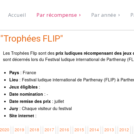
Accueil
Par récompense
Par année
P
"Trophées FLIP"
Les Trophées Flip sont des
prix ludiques récompensant des jeux 
sont décernés lors du Festival ludique international de Parthenay (F
Pays
: France
Lieu
: Festival ludique international de Parthenay (FLIP) à Parth
Jeux éligibles
:
Date nomination
: -
Date remise des prix
: juillet
Jury
: Chaque visiteur du festival
Site internet
:
2020
2019
2018
2017
2016
2015
2014
2013
2012