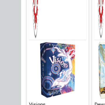
Visions
Dew