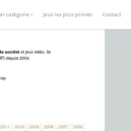
ar catégorie
Jeux les plus primés
Contact
de société
et jeux vidéo. Ils
LIP) depuis 2004.
enay
2011
2010
2009
2008
2007
2006