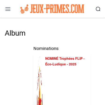
Album
Nominations
NOMINÉ Trophées FLIP -
Éco-Ludique - 2025