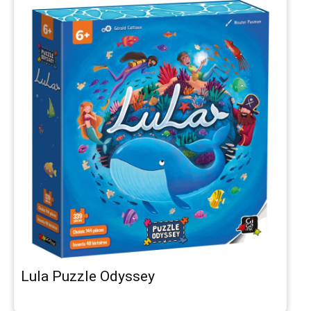
Lula Puzzle Odyssey