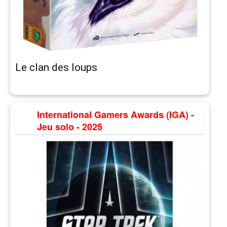
Le clan des loups
International Gamers Awards (IGA) -
Jeu solo - 2025