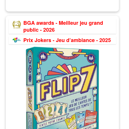
BGA awards - Meilleur jeu grand
public - 2026
Prix Jokers - Jeu d’ambiance - 2025