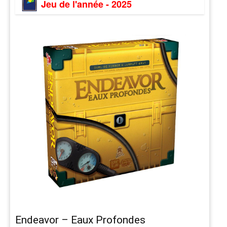
Jeu de l'année - 2025
Endeavor – Eaux Profondes