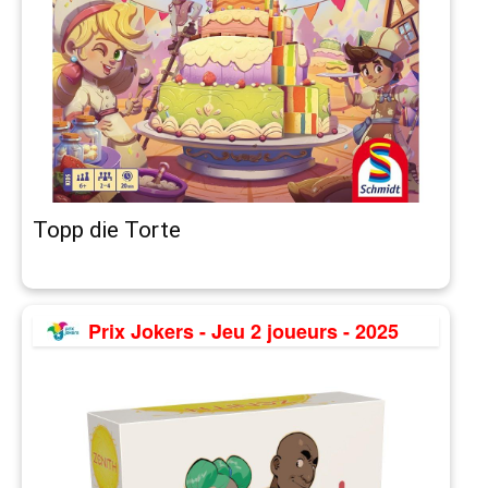
Topp die Torte
Prix Jokers - Jeu 2 joueurs - 2025