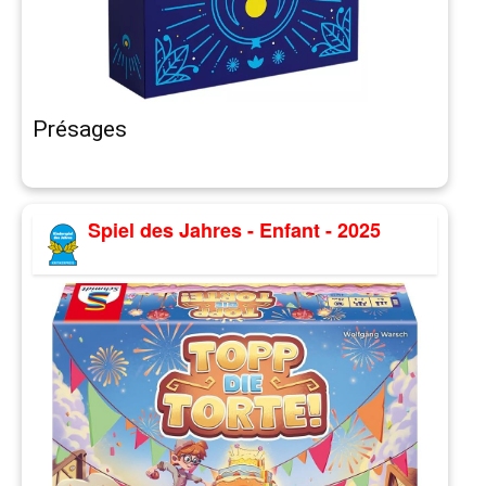
Présages
Spiel des Jahres - Enfant - 2025