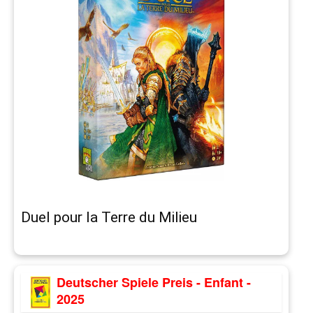
Duel pour la Terre du Milieu
Deutscher Spiele Preis - Enfant -
2025