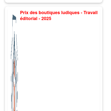
Prix des boutiques ludiques - Travail
éditorial - 2025