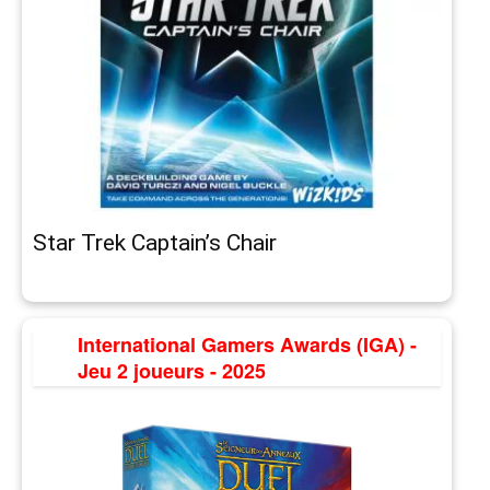
Star Trek Captain’s Chair
International Gamers Awards (IGA) -
Jeu 2 joueurs - 2025