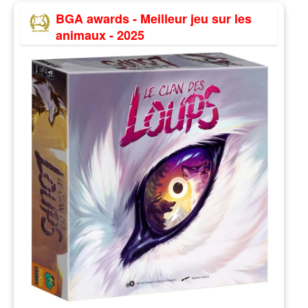
BGA awards - Meilleur jeu sur les
animaux - 2025