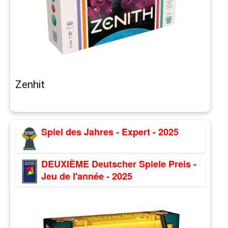
Zenhit
Spiel des Jahres - Expert - 2025
DEUXIÈME Deutscher Spiele Preis -
Jeu de l'année - 2025