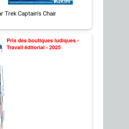
r Trek Captain’s Chair
Prix des boutiques ludiques -
Travail éditorial - 2025