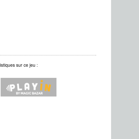
stiques sur ce jeu :