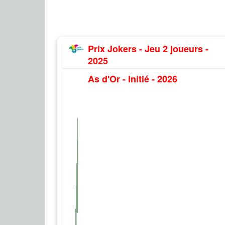
Prix Jokers - Jeu 2 joueurs -
2025
As d'Or - Initié - 2026