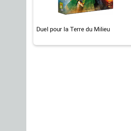
Duel pour la Terre du Milieu