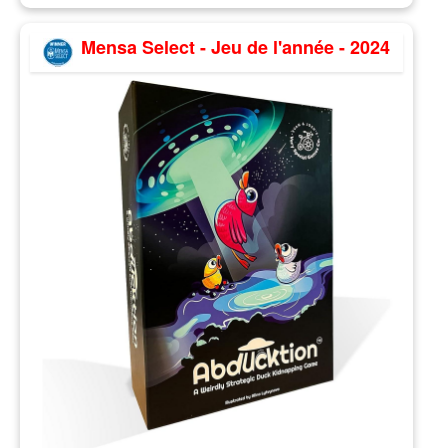
Mensa Select - Jeu de l'année - 2024