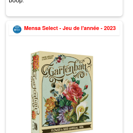
boop.
Mensa Select - Jeu de l'année - 2023