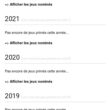
=> Afficher les jeux nominés
2021
[voir tous les jeux primés en 2021]
Pas encore de jeux primés cette année...
=> Afficher les jeux nominés
2020
[voir tous les jeux primés en 2020]
Pas encore de jeux primés cette année...
=> Afficher les jeux nominés
2019
[voir tous les jeux primés en 2019]
Pas encore de jeux primés cette année...