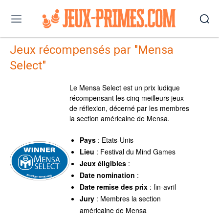
Jeux récompensés par "Mensa
Select"
Le Mensa Select est un prix ludique
récompensant les cinq meilleurs jeux
de réflexion, décerné par les membres
la section américaine de Mensa.
Pays
: Etats-Unis
Lieu
: Festival du Mind Games
Jeux éligibles
:
Date nomination
:
Date remise des prix
: fin-avril
Jury
: Membres la section
américaine de Mensa