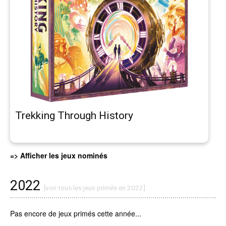
Trekking Through History
=> Afficher les jeux nominés
2022
[voir tous les jeux primés en 2022]
Pas encore de jeux primés cette année...