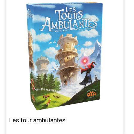
Les tour ambulantes