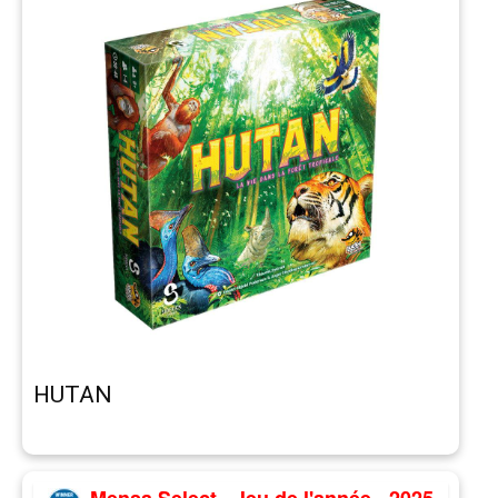
HUTAN
Mensa Select - Jeu de l'année - 2025