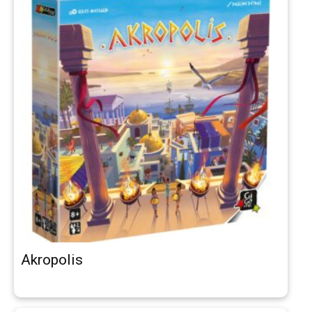
Akropolis