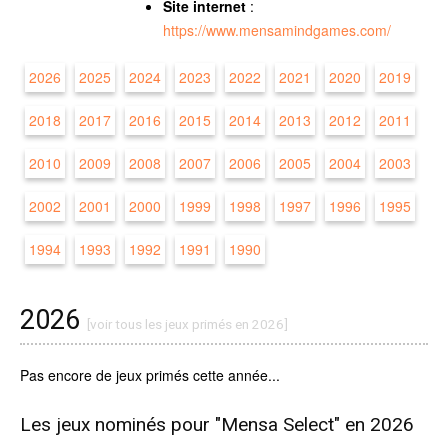
Site internet
:
https://www.mensamindgames.com/
2026
2025
2024
2023
2022
2021
2020
2019
2018
2017
2016
2015
2014
2013
2012
2011
2010
2009
2008
2007
2006
2005
2004
2003
2002
2001
2000
1999
1998
1997
1996
1995
1994
1993
1992
1991
1990
2026
[voir tous les jeux primés en 2026]
Pas encore de jeux primés cette année...
Les jeux nominés pour "Mensa Select" en 2026