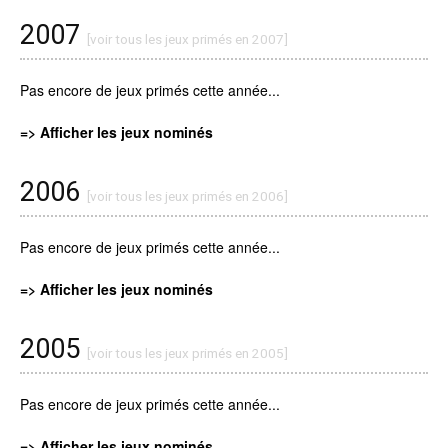
2007
[voir tous les jeux primés en 2007]
Pas encore de jeux primés cette année...
=> Afficher les jeux nominés
2006
[voir tous les jeux primés en 2006]
Pas encore de jeux primés cette année...
=> Afficher les jeux nominés
2005
[voir tous les jeux primés en 2005]
Pas encore de jeux primés cette année...
=> Afficher les jeux nominés