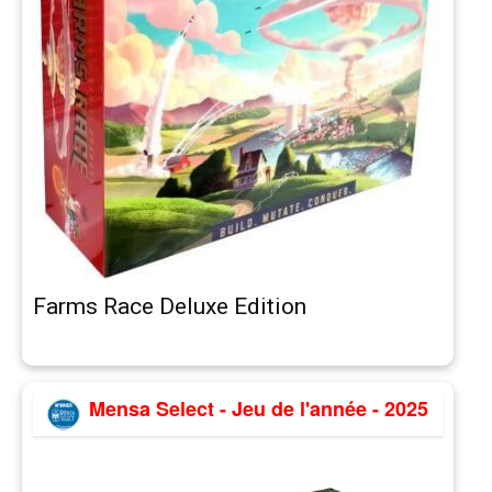
Farms Race Deluxe Edition
Mensa Select - Jeu de l'année - 2025