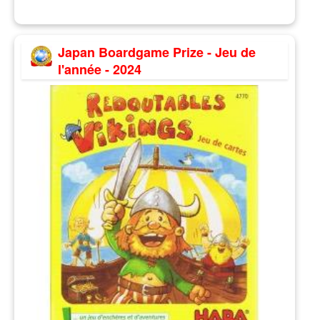
Japan Boardgame Prize - Jeu de
l'année - 2024