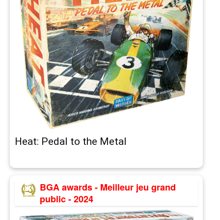
Heat: Pedal to the Metal
BGA awards - Meilleur jeu grand
public - 2024