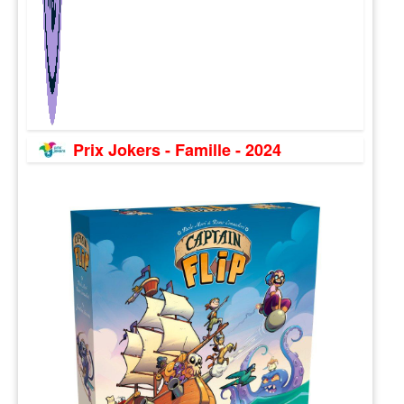
Prix Jokers - Famille - 2024