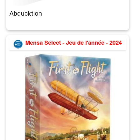
Abducktion
Mensa Select - Jeu de l'année - 2024