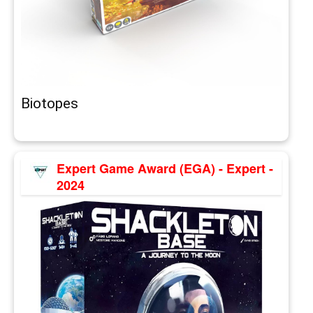
Biotopes
Expert Game Award (EGA) - Expert -
2024