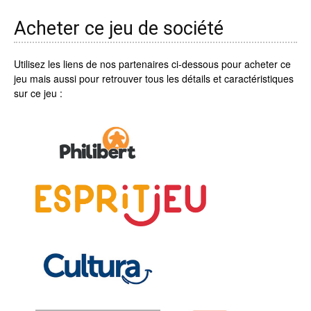
Acheter ce jeu de société
Utilisez les liens de nos partenaires ci-dessous pour acheter ce
jeu mais aussi pour retrouver tous les détails et caractéristiques
sur ce jeu :