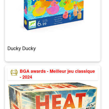
Ducky Ducky
BGA awards - Meilleur jeu classique
- 2024