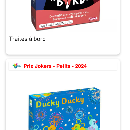
Traites à bord
Prix Jokers - Petits - 2024