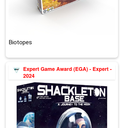
Biotopes
Expert Game Award (EGA) - Expert -
2024