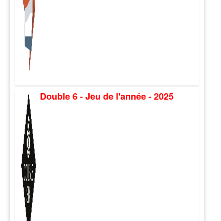
Double 6 - Jeu de l'année - 2025