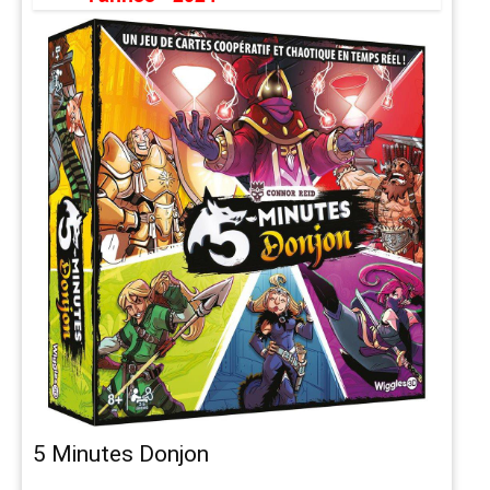
5 Minutes Donjon