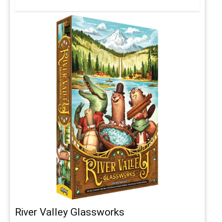
River Valley Glassworks