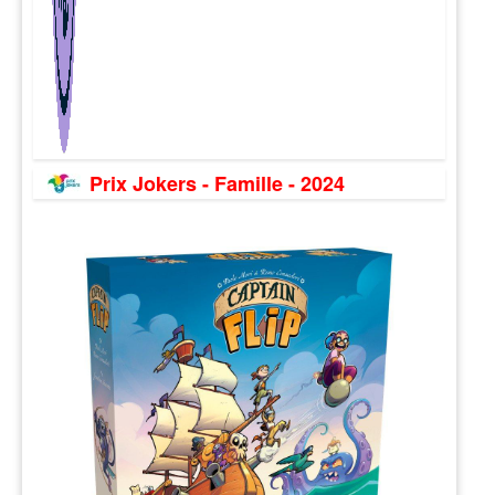
Prix Jokers - Famille - 2024