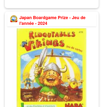
Japan Boardgame Prize - Jeu de
l'année - 2024