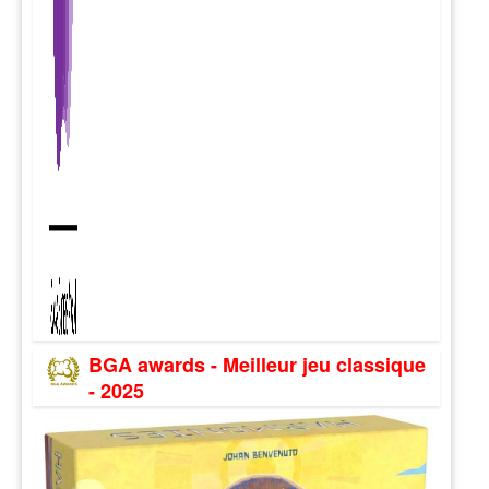
BGA awards - Meilleur jeu classique
- 2025