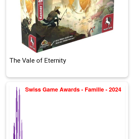
The Vale of Eternity
Swiss Game Awards - Famille - 2024