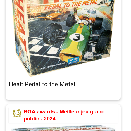
Heat: Pedal to the Metal
BGA awards - Meilleur jeu grand
public - 2024