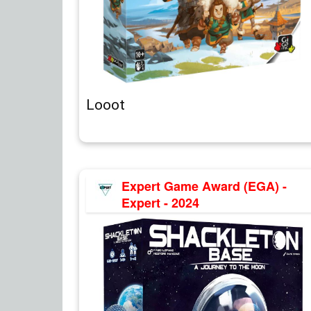
Looot
Expert Game Award (EGA) -
Expert - 2024