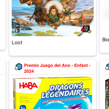
Bi
Loot
Premio Juego del Ano - Enfant -
2024