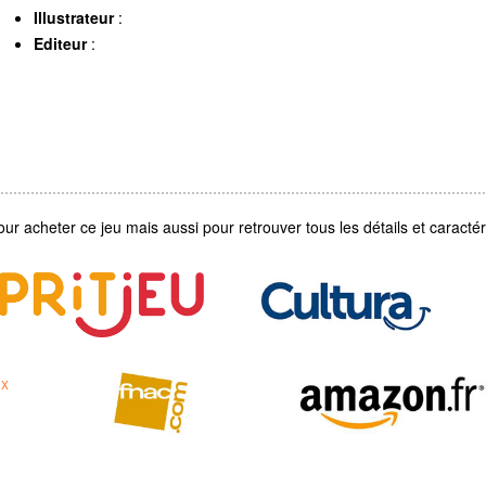
Illustrateur
:
Editeur
:
our acheter ce jeu mais aussi pour retrouver tous les détails et caractéri