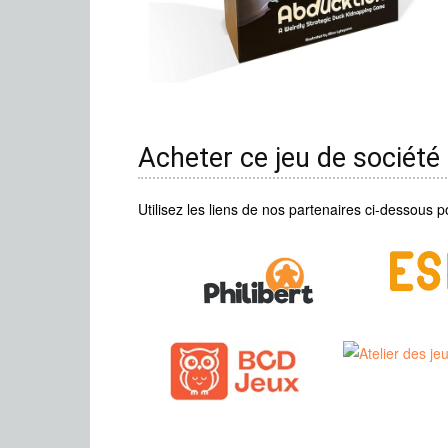
Acheter ce jeu de société
Utilisez les liens de nos partenaires ci-dessous p