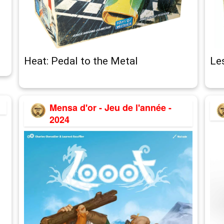
Heat: Pedal to the Metal
Les
Mensa d'or - Jeu de l'année -
2024