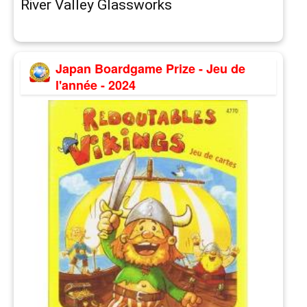
River Valley Glassworks
Japan Boardgame Prize - Jeu de
l'année - 2024