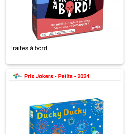
Traites à bord
Prix Jokers - Petits - 2024