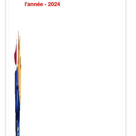
l'année - 2024