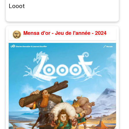
Looot
Mensa d'or - Jeu de l'année - 2024