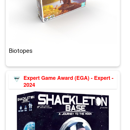
Biotopes
Expert Game Award (EGA) - Expert -
2024