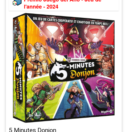
l'année - 2024
5 Minutes Donjon