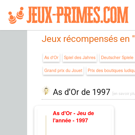
Jeux récompensés en 
As d'Or
Spiel des Jahres
Deutscher Spiele 
Grand prix du Jouet
Prix des boutiques ludiq
As d'Or de 1997
[en savoir pl
As d'Or - Jeu de
l'année - 1997