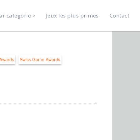
ar catégorie
Jeux les plus primés
Contact
 Awards
Swiss Game Awards