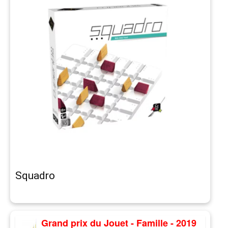
Squadro
Grand prix du Jouet - Famille - 2019