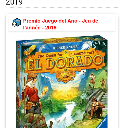
2019
Premio Juego del Ano - Jeu de
l'année - 2019