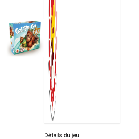
Détails du jeu