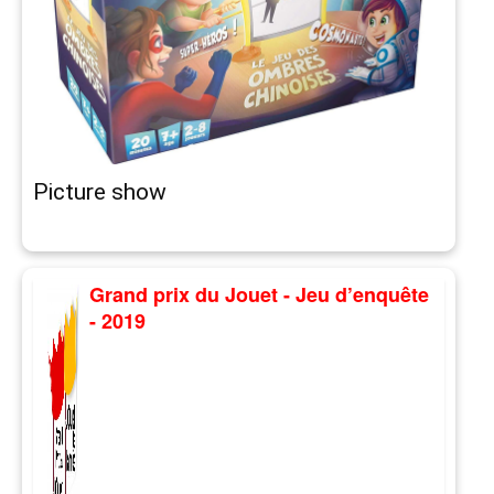
Picture show
Grand prix du Jouet - Jeu d’enquête
- 2019