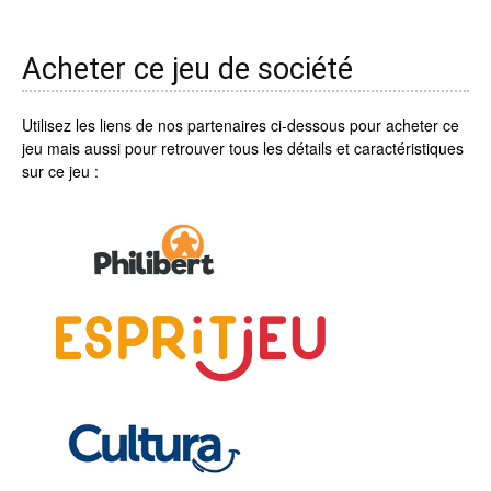
Acheter ce jeu de société
Utilisez les liens de nos partenaires ci-dessous pour acheter ce
jeu mais aussi pour retrouver tous les détails et caractéristiques
sur ce jeu :