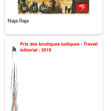
Naja Raja
Prix des boutiques ludiques - Travail
éditorial - 2019