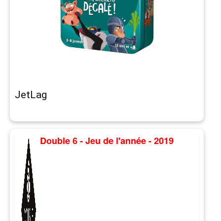
JetLag
Double 6 - Jeu de l'année - 2019