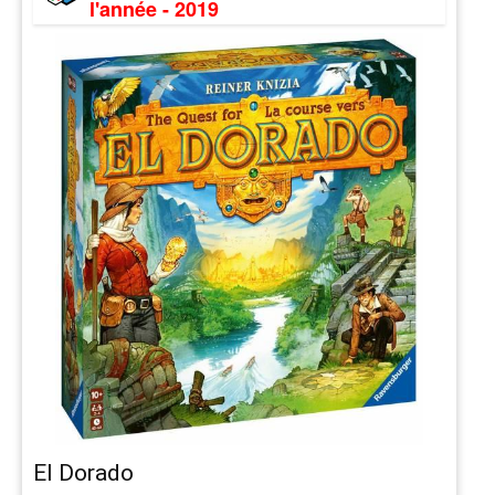
l'année - 2019
El Dorado