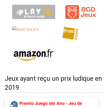
Jeux ayant reçu un prix ludique en
2019
Premio Juego del Ano - Jeu de