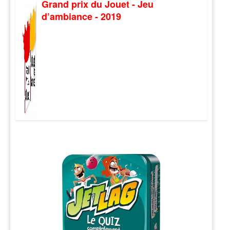
Grand prix du Jouet - Jeu
d’ambiance - 2019