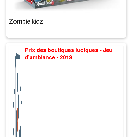
Zombie kidz
Prix des boutiques ludiques - Jeu
d’ambiance - 2019