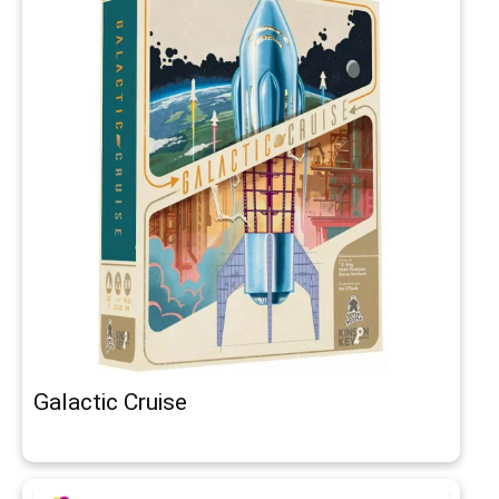
Galactic Cruise