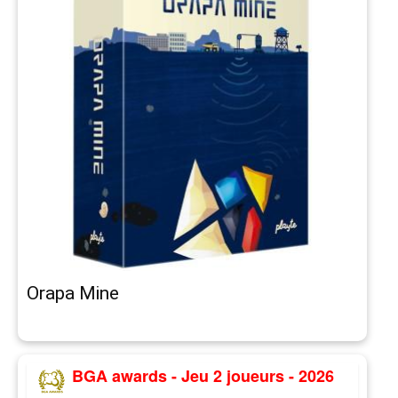
Orapa Mine
BGA awards - Jeu 2 joueurs - 2026