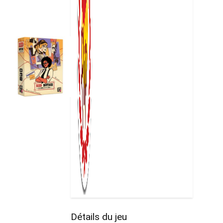
Détails du jeu