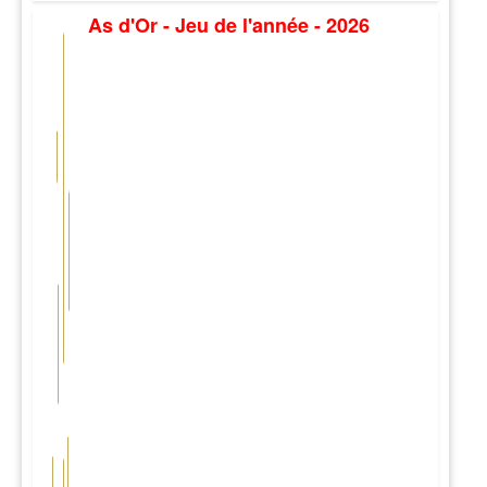
As d'Or - Jeu de l'année - 2026