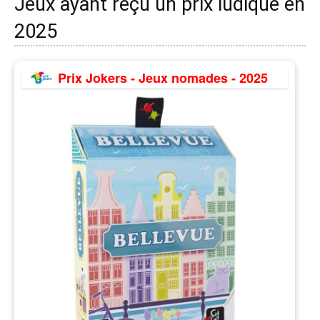
Jeux ayant reçu un prix ludique en
2025
Prix Jokers - Jeux nomades - 2025