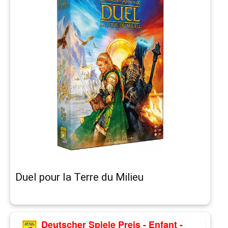
Duel pour la Terre du Milieu
Deutscher Spiele Preis - Enfant -