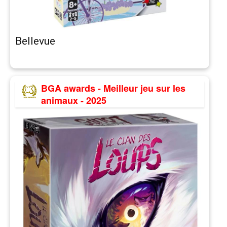
Bellevue
BGA awards - Meilleur jeu sur les
animaux - 2025