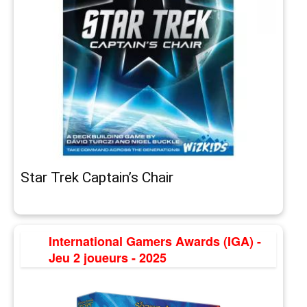
Star Trek Captain’s Chair
International Gamers Awards (IGA) -
Jeu 2 joueurs - 2025