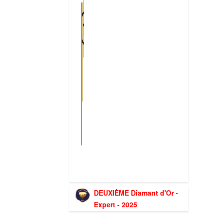
DEUXIÈME Diamant d'Or -
Expert - 2025