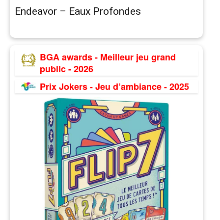
Endeavor – Eaux Profondes
BGA awards - Meilleur jeu grand
public - 2026
Prix Jokers - Jeu d’ambiance - 2025