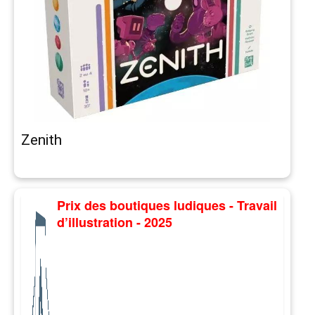
Zenith
Prix des boutiques ludiques - Travail
d’illustration - 2025