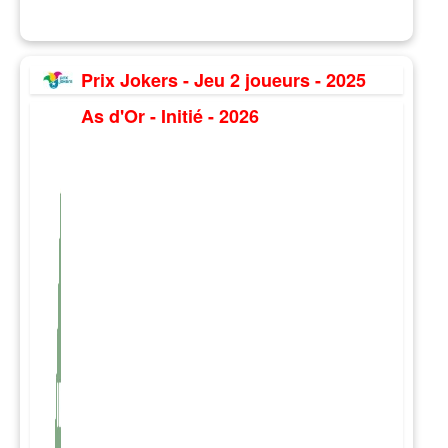
Prix Jokers - Jeu 2 joueurs - 2025
As d'Or - Initié - 2026