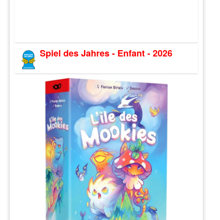
Spiel des Jahres - Enfant - 2026