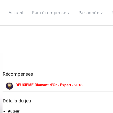
Accueil
Par récompense
Par année
Récompenses
DEUXIÈME Diamant d'Or - Expert - 2018
Détails du jeu
Auteur
: