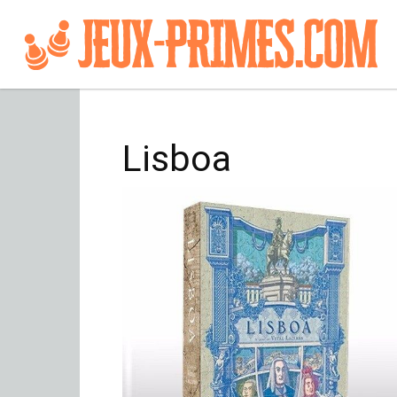
Lisboa