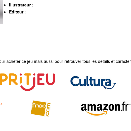
Illustrateur
:
Editeur
:
our acheter ce jeu mais aussi pour retrouver tous les détails et caractéri