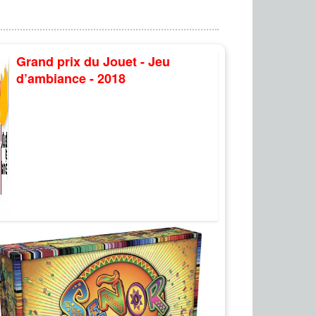
Grand prix du Jouet - Jeu
d’ambiance - 2018