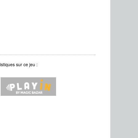
stiques sur ce jeu :