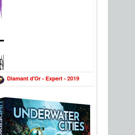
Diamant d'Or - Expert - 2019