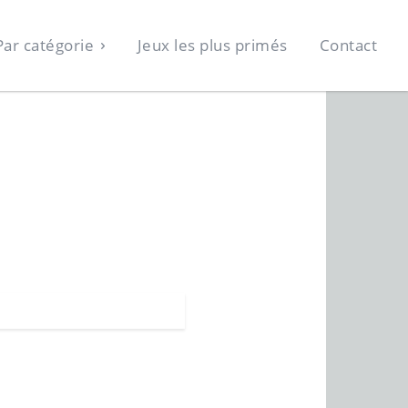
Par catégorie
Jeux les plus primés
Contact