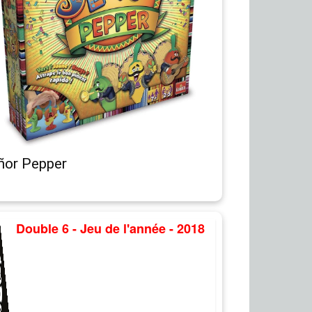
ñor Pepper
Double 6 - Jeu de l'année - 2018