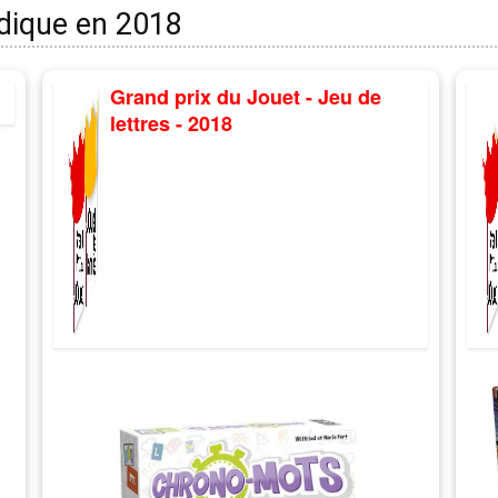
udique en 2018
Grand prix du Jouet - Jeu de
lettres - 2018