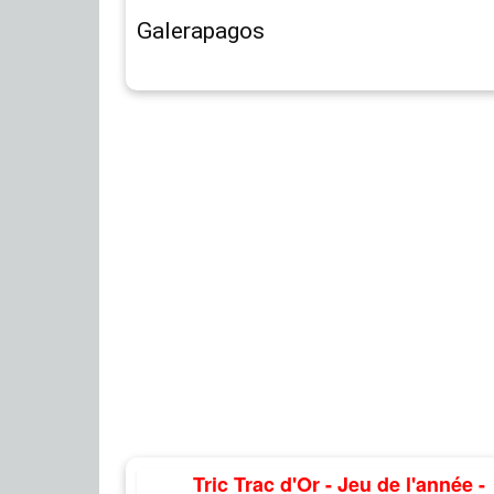
Galerapagos
Tric Trac d'Or - Jeu de l'année -