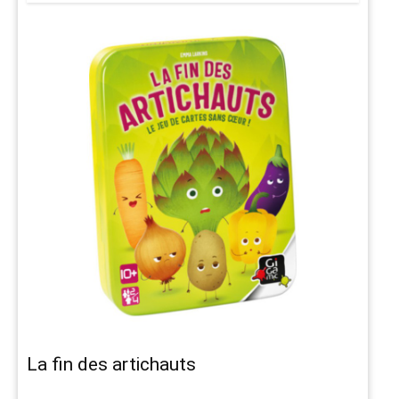
La fin des artichauts