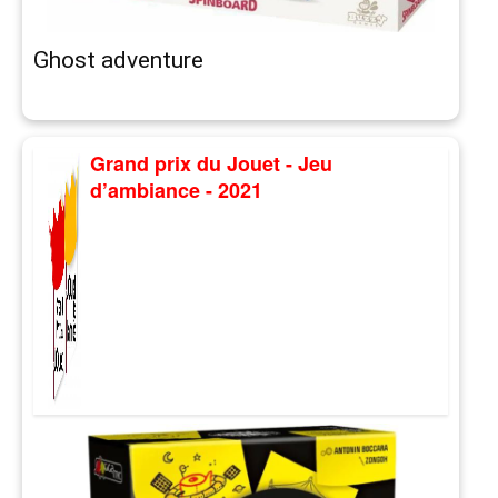
Ghost adventure
Grand prix du Jouet - Jeu
d’ambiance - 2021