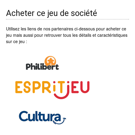
Acheter ce jeu de société
Utilisez les liens de nos partenaires ci-dessous pour acheter ce
jeu mais aussi pour retrouver tous les détails et caractéristiques
sur ce jeu :