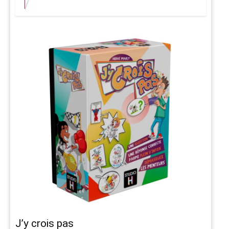
J’y crois pas