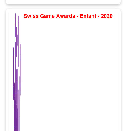
Swiss Game Awards - Enfant - 2020