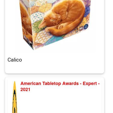
Calico
American Tabletop Awards - Expert -
2021