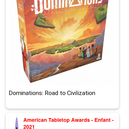
Dominations: Road to Civilization
American Tabletop Awards - Enfant -
2021