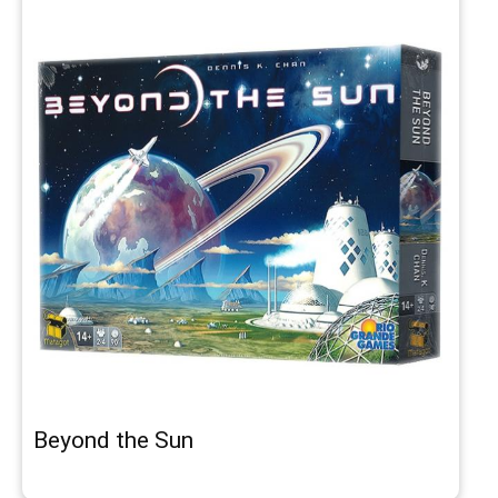
Beyond the Sun