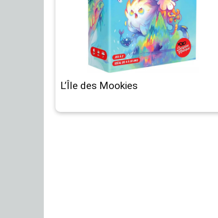
L’Île des Mookies