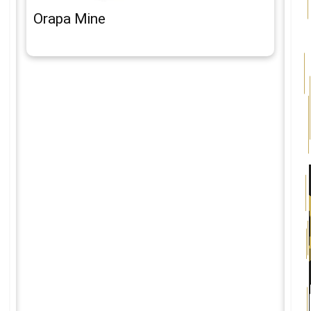
Orapa Mine