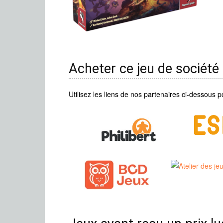
Acheter ce jeu de société
Utilisez les liens de nos partenaires ci-dessous p