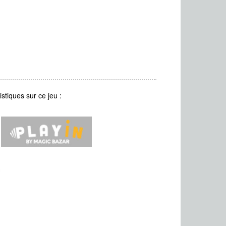
stiques sur ce jeu :