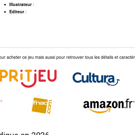
Illustrateur
:
Editeur
:
our acheter ce jeu mais aussi pour retrouver tous les détails et caractéri