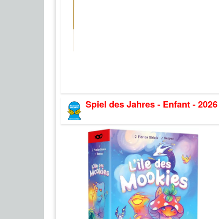
Spiel des Jahres - Enfant - 2026