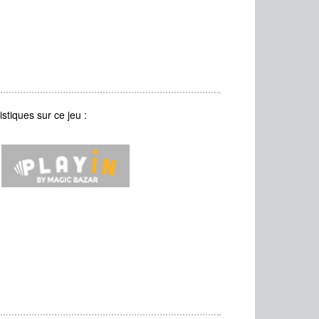
stiques sur ce jeu :