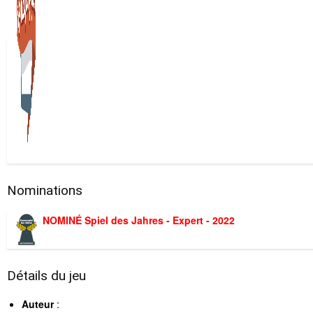
Nominations
NOMINÉ Spiel des Jahres - Expert - 2022
Détails du jeu
Auteur
: