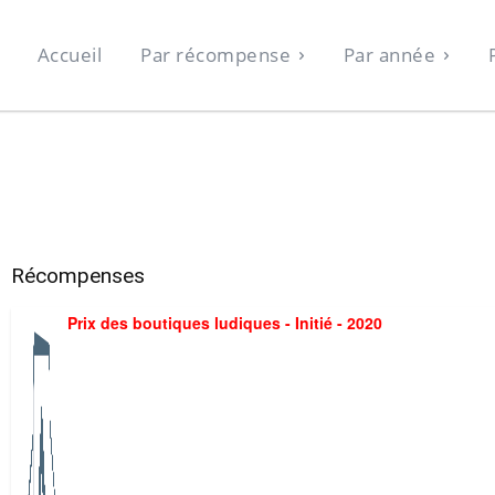
Accueil
Par récompense
Par année
Récompenses
Prix des boutiques ludiques - Initié - 2020