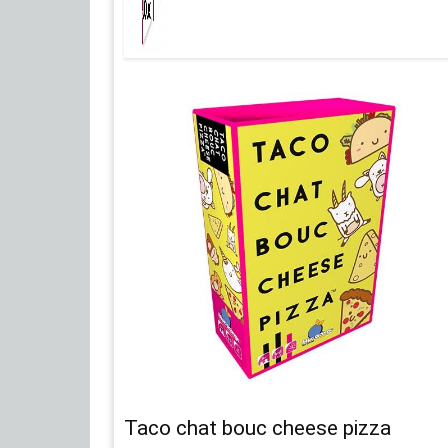
Taco chat bouc cheese pizza