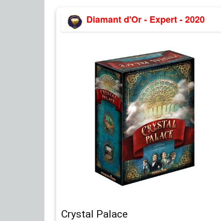
Diamant d'Or - Expert - 2020
Crystal Palace