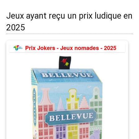
Jeux ayant reçu un prix ludique en
2025
Prix Jokers - Jeux nomades - 2025