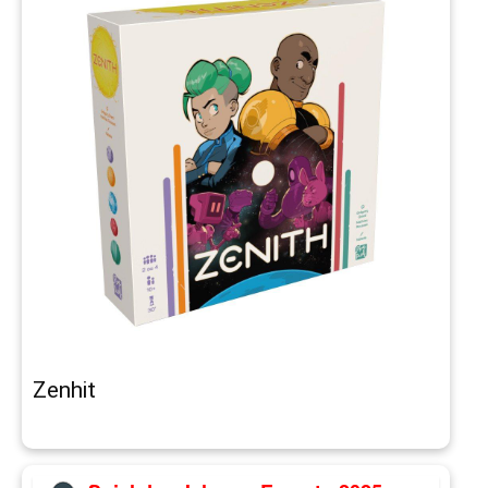
Zenhit