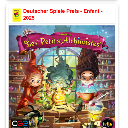
Deutscher Spiele Preis - Enfant -
2025