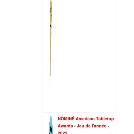
NOMINÉ American Tabletop
Awards - Jeu de l'année -
2025