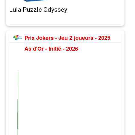
Lula Puzzle Odyssey
Prix Jokers - Jeu 2 joueurs - 2025
As d'Or - Initié - 2026