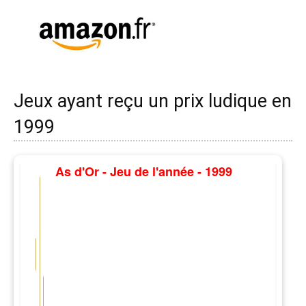
Jeux ayant reçu un prix ludique en
1999
As d'Or - Jeu de l'année - 1999