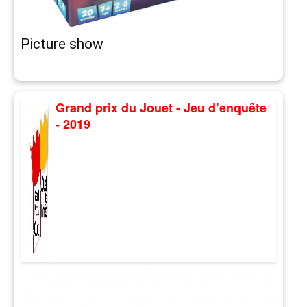
Picture show
Grand prix du Jouet - Jeu d’enquête
- 2019