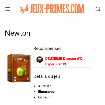
Newton
Récompenses
DEUXIÈME Diamant d'Or -
Expert - 2019
Détails du jeu
Auteur
:
Illustrateur
:
Editeur
: