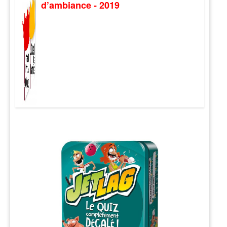
d’ambiance - 2019