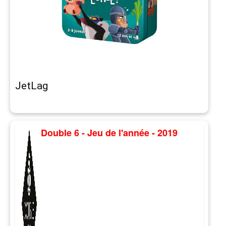
JetLag
Double 6 - Jeu de l'année - 2019