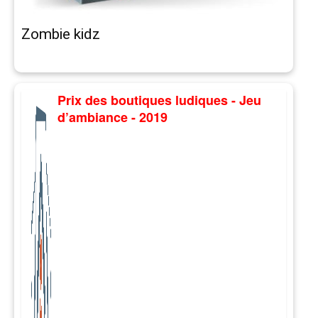
Zombie kidz
Prix des boutiques ludiques - Jeu
d’ambiance - 2019