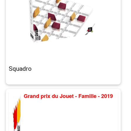
Squadro
Grand prix du Jouet - Famille - 2019