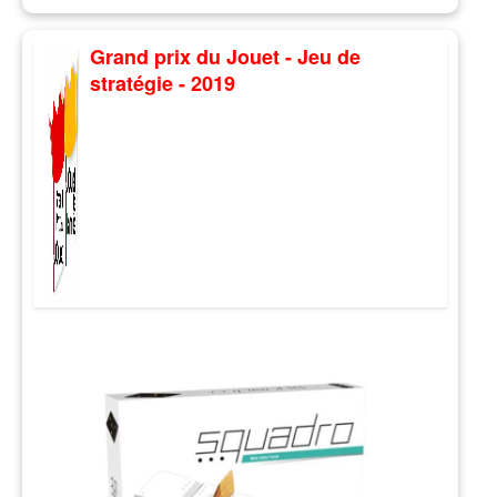
Grand prix du Jouet - Jeu de
stratégie - 2019