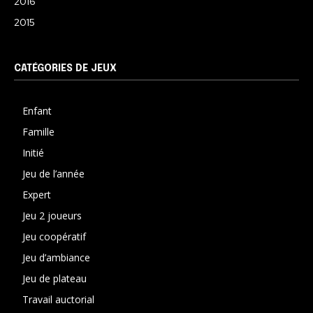
2016
2015
CATÉGORIES DE JEUX
Enfant
Famille
Initié
Jeu de l’année
Expert
Jeu 2 joueurs
Jeu coopératif
Jeu d’ambiance
Jeu de plateau
Travail auctorial