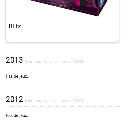
Blitz
2013
[voir tous les jeux primés en 2013]
Pas de jeux...
2012
[voir tous les jeux primés en 2012]
Pas de jeux...