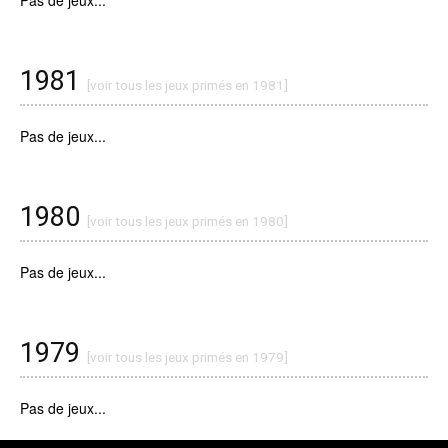
1981
[voir tous les jeux primés en 1981]
Pas de jeux...
1980
[voir tous les jeux primés en 1980]
Pas de jeux...
1979
[voir tous les jeux primés en 1979]
Pas de jeux...