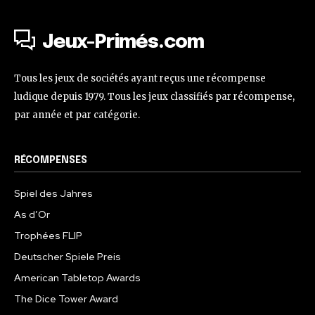
Jeux-Primés.com
Tous les jeux de sociétés ayant reçus une récompense
ludique depuis 1979. Tous les jeux classifiés par récompense,
par année et par catégorie.
RÉCOMPENSES
Spiel des Jahres
As d’Or
Trophées FLIP
Deutscher Spiele Preis
American Tabletop Awards
The Dice Tower Award