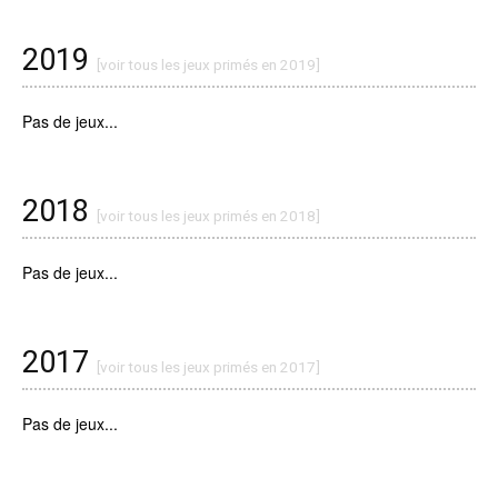
2019
[voir tous les jeux primés en 2019]
Pas de jeux...
2018
[voir tous les jeux primés en 2018]
Pas de jeux...
2017
[voir tous les jeux primés en 2017]
Pas de jeux...