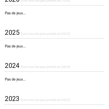
[voir tous les jeux primés en 2026]
Pas de jeux...
2025
[voir tous les jeux primés en 2025]
Pas de jeux...
2024
[voir tous les jeux primés en 2024]
Pas de jeux...
2023
[voir tous les jeux primés en 2023]