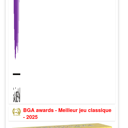
BGA awards - Meilleur jeu classique
- 2025