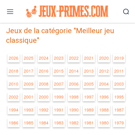
Jeux de la catégorie "Meilleur jeu
classique"
2026
2025
2024
2023
2022
2021
2020
2019
2018
2017
2016
2015
2014
2013
2012
2011
2010
2009
2008
2007
2006
2005
2004
2003
2002
2001
2000
1999
1998
1997
1996
1995
1994
1993
1992
1991
1990
1989
1988
1987
1986
1985
1984
1983
1982
1981
1980
1979