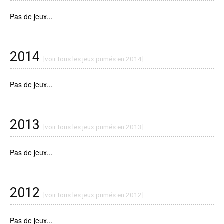
Pas de jeux...
2014
[voir tous les jeux primés en 2014]
Pas de jeux...
2013
[voir tous les jeux primés en 2013]
Pas de jeux...
2012
[voir tous les jeux primés en 2012]
Pas de jeux...