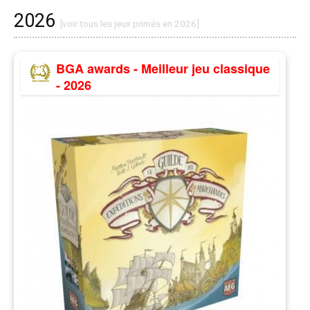
2026
[voir tous les jeux primés en 2026]
BGA awards - Meilleur jeu classique
- 2026