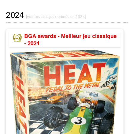
2024
[voir tous les jeux primés en 2024]
BGA awards - Meilleur jeu classique
- 2024