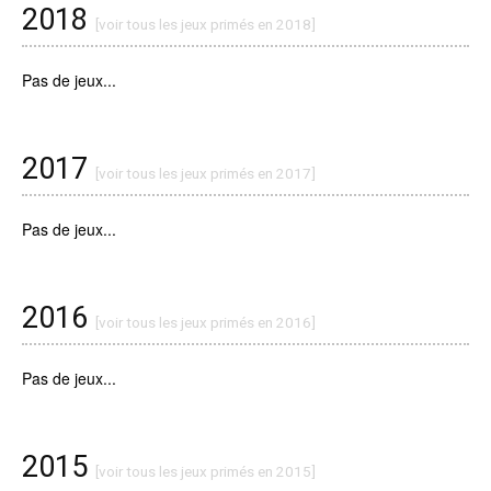
2018
[voir tous les jeux primés en 2018]
Pas de jeux...
2017
[voir tous les jeux primés en 2017]
Pas de jeux...
2016
[voir tous les jeux primés en 2016]
Pas de jeux...
2015
[voir tous les jeux primés en 2015]