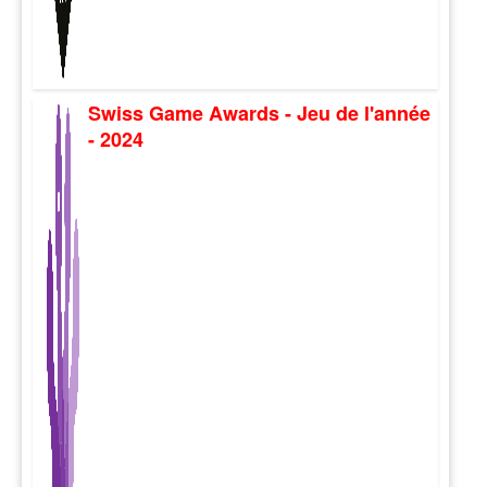
Swiss Game Awards - Jeu de l'année
- 2024