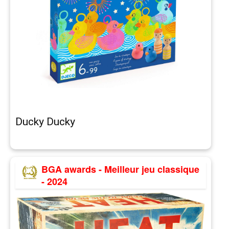
Ducky Ducky
BGA awards - Meilleur jeu classique
- 2024