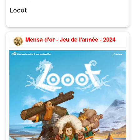
Looot
Mensa d'or - Jeu de l'année - 2024