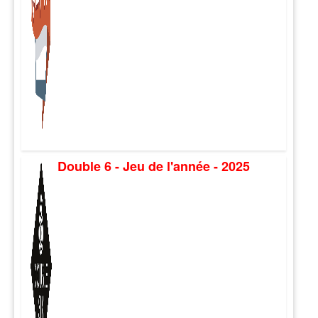
Double 6 - Jeu de l'année - 2025