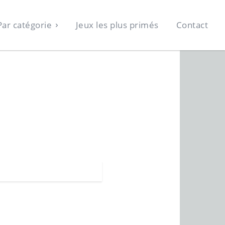
Par catégorie
Jeux les plus primés
Contact