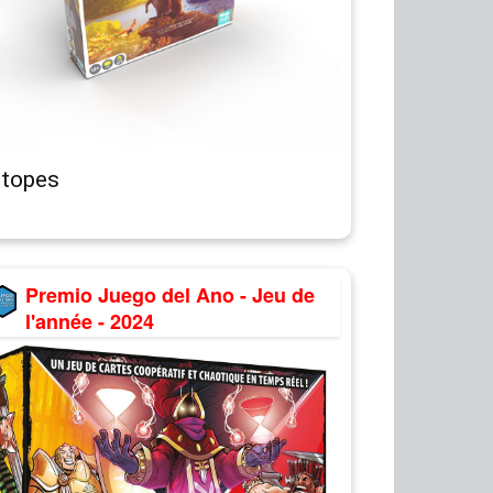
otopes
Premio Juego del Ano - Jeu de
l'année - 2024