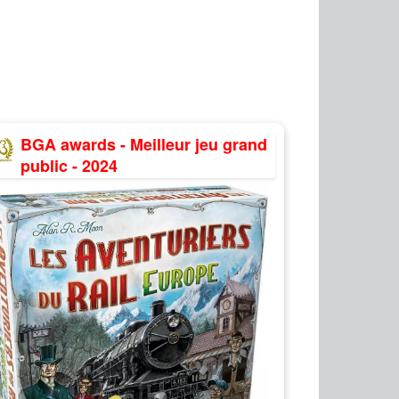
BGA awards - Meilleur jeu grand
public - 2024