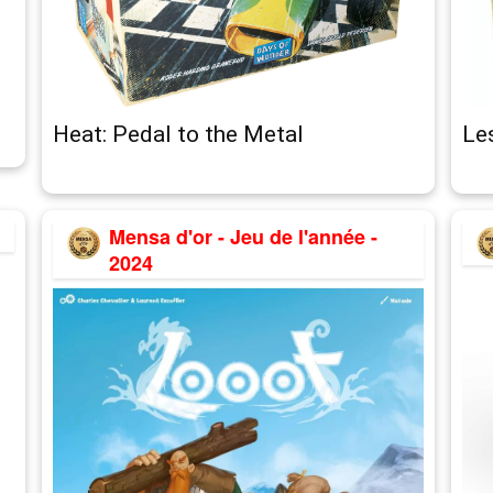
Heat: Pedal to the Metal
Les
Mensa d'or - Jeu de l'année -
2024