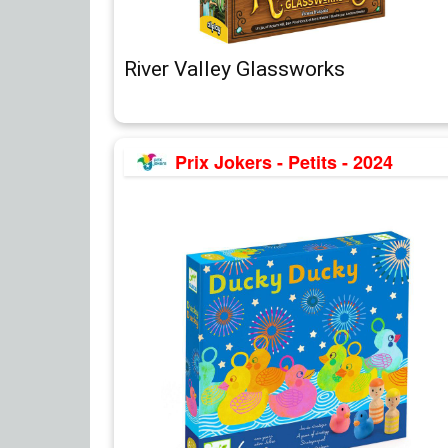
River Valley Glassworks
Prix Jokers - Petits - 2024