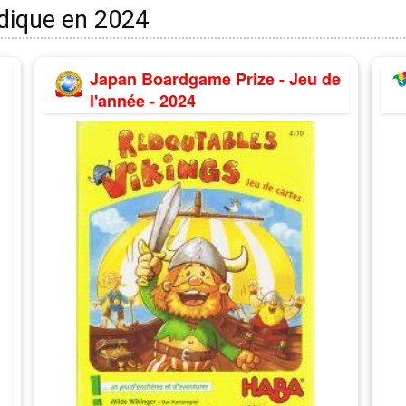
udique en 2024
Japan Boardgame Prize - Jeu de
l'année - 2024