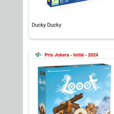
Ducky Ducky
Prix Jokers - Initié - 2024