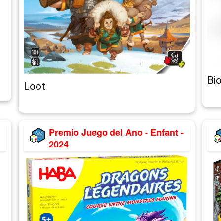
Bi
Loot
Premio Juego del Ano - Enfant -
2024