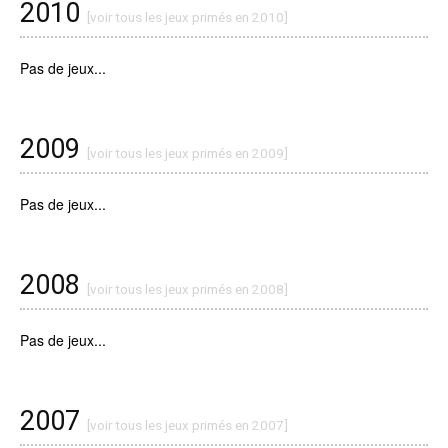
2010
[voir tous les jeux primés en 2010]
Pas de jeux...
2009
[voir tous les jeux primés en 2009]
Pas de jeux...
2008
[voir tous les jeux primés en 2008]
Pas de jeux...
2007
[voir tous les jeux primés en 2007]