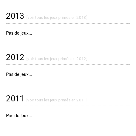
2013
[voir tous les jeux primés en 2013]
Pas de jeux...
2012
[voir tous les jeux primés en 2012]
Pas de jeux...
2011
[voir tous les jeux primés en 2011]
Pas de jeux...