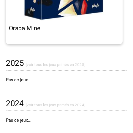
Orapa Mine
2025
[voir tous les jeux primés en 2025]
Pas de jeux...
2024
[voir tous les jeux primés en 2024]
Pas de jeux...