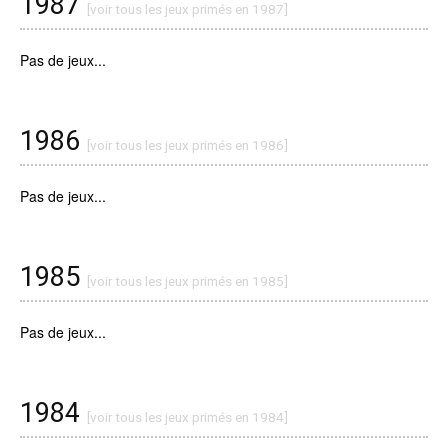
1987
[voir tous les jeux primés en 1987]
Pas de jeux...
1986
[voir tous les jeux primés en 1986]
Pas de jeux...
1985
[voir tous les jeux primés en 1985]
Pas de jeux...
1984
[voir tous les jeux primés en 1984]