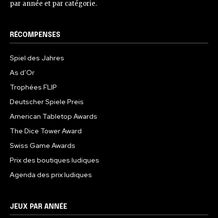
par année et par catégorie.
RÉCOMPENSES
Spiel des Jahres
As d’Or
Trophées FLIP
Deutscher Spiele Preis
American Tabletop Awards
The Dice Tower Award
Swiss Game Awards
Prix des boutiques ludiques
Agenda des prix ludiques
JEUX PAR ANNÉE