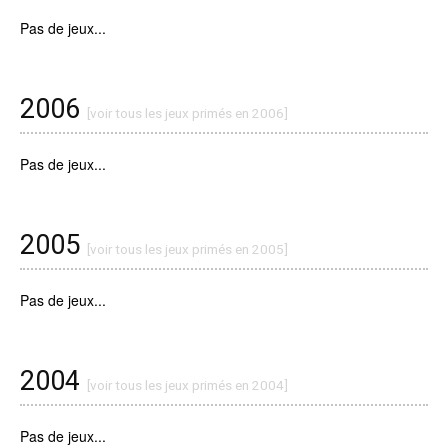
Pas de jeux...
2006
[voir tous les jeux primés en 2006]
Pas de jeux...
2005
[voir tous les jeux primés en 2005]
Pas de jeux...
2004
[voir tous les jeux primés en 2004]
Pas de jeux...