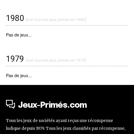
1980
[voir tous les jeux primés en 1980]
Pas de jeux...
1979
[voir tous les jeux primés en 1979]
Pas de jeux...
Jeux-Primés.com
Tous les jeux de sociétés ayant reçus une récompense
ludique depuis 1979. Tous les jeux classifiés par récompense,