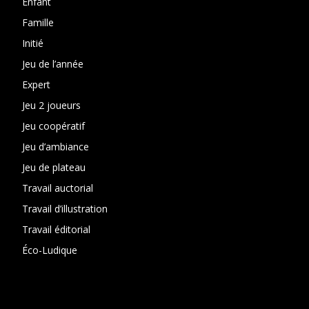
Enfant
Famille
Initié
Jeu de l’année
Expert
Jeu 2 joueurs
Jeu coopératif
Jeu d’ambiance
Jeu de plateau
Travail auctorial
Travail d’illustration
Travail éditorial
Éco-Ludique